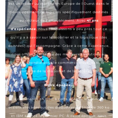
est un leader du marché en Europe de l’Ouest dans le
développement de logiciels spécifiquement destinés
au secteur de l’ameublement. Avec
41 ans
d’expérience
, nous connaissons à peu près tout ce
qu’il y a à savoir sur le mobilier et la logistique (des
données) qui l’accompagne. Grâce à cette expérience,
nous offrons certaines des meilleures solutions au
niveau mondial pour le commerce visuel dans le
domaine de la maison et de la décoration.
Notre épopée…
…a commencé en 1981, à cette époque les données
étaient stockées sur des disquettes de 5¼ » de 360 ko
et IBM a lancé le premier PC. À cette époque, nous